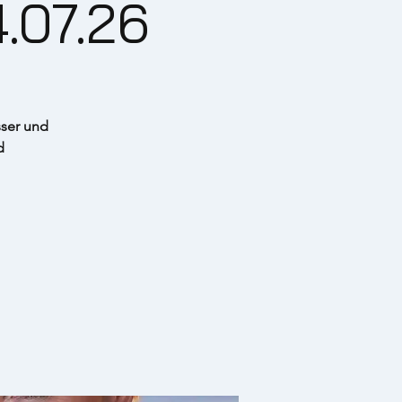
.07.26
ser und
d