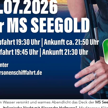
 Wasser versinkt und warmes Abendlicht das Deck der 
MS See
 
„Italienische Nacht mit Alexandra Hofmann“
. Mediterrane Klä