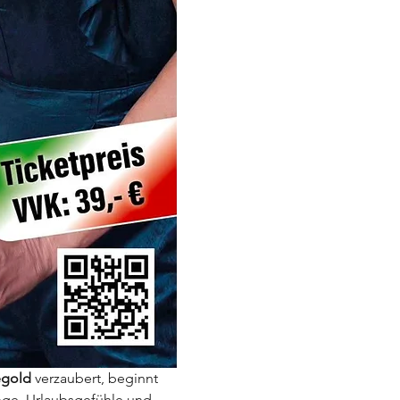
gold
 verzaubert, beginnt 
nge, Urlaubsgefühle und 