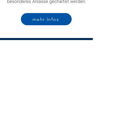
besonderes Anlässe gechartet werden.
mehr Infos
KONTAKT
Personenschifffahrt Giess & Giess GmbH
Seehang 2
78465 Konstanz-Wallhausen
Mobil:
0172 8834160
E-Mail:
michael.giess@t-online.de
INFORMATIONEN
Fahrpreise